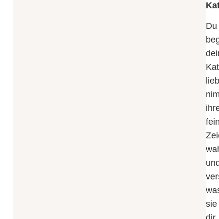
Kat
Du
be
dei
Ka
lie
ni
ihr
fei
Ze
wa
un
ver
wa
sie
dir