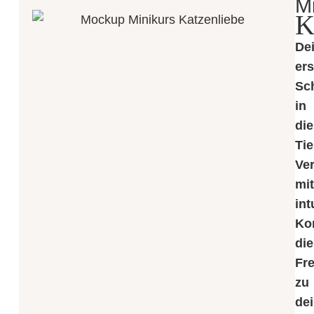
M
K
De
er
Sch
in
die
Ti
Ver
mi
int
Ko
die
Fr
zu
de