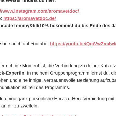
la Weiser findest du hier:
://www.instagram.com/aromavetdoc/
p:
https://aromavetdoc.de/
ncode tommy&lilli10% bekommst du bis Ende des Ja
pisode auch auf Youtube:
https://youtu.be/QgiVwZm4
der richtige Moment ist, die Verbindung zu deiner Katze 
ck-Expertin
! In meinem Gruppenprogramm lernst du, di
ehen und eine innige, vertrauensvolle Beziehung aufzu
unikation ist Teil des Programms.
du deine ganz persönliche Herz-zu-Herz-Verbindung mit 
an dir zu zweifeln.