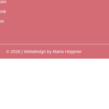
ram
ook
be
© 2026 | Webdesign by Maria Höppner