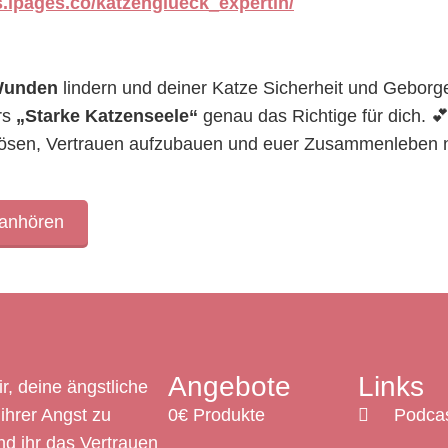
s.lpages.co/katzenglueck_expertin/
Wunden
lindern und deiner Katze Sicherheit und Geborg
rs
„Starke Katzenseele“
genau das Richtige für dich. 
 lösen, Vertrauen aufzubauen und euer Zusammenleben 
 anhören
Angebote
Links
ir, deine ängstliche
ihrer Angst zu
0€ Produkte
Podca
nd ihr das Vertrauen