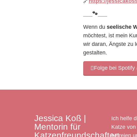
🔗
https://jessicakos
___
🐾___
Wenn du
seelische 
möchtest, ist mein Ku
wir daran, Ängste zu
gestalten.
Folge bei Spotify
Jessica Koß |
Ich helfe d
Mentorin für
Katze von 
Katzenfreundschaften
befreien u