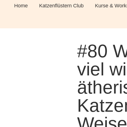
Home
Katzenflüstern Club
Kurse & Work
#80 W
viel w
äther
Katzen
Weise