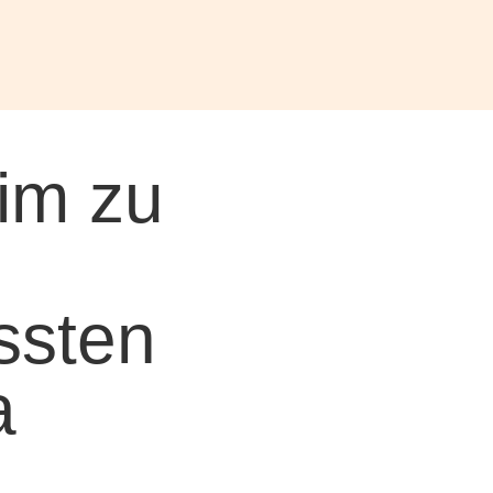
im zu
ssten
a