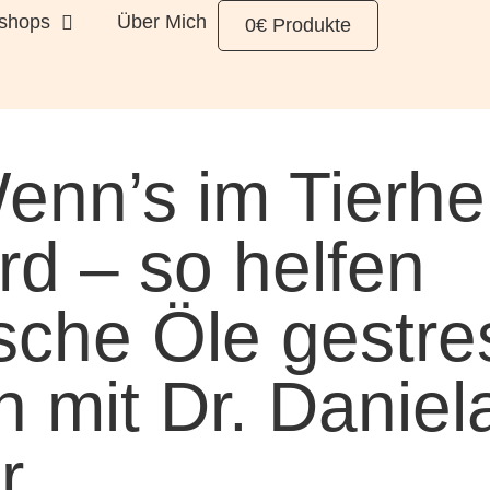
shops
Über Mich
0€ Produkte
enn’s im Tierhe
ird – so helfen
ische Öle gestre
 mit Dr. Daniel
r