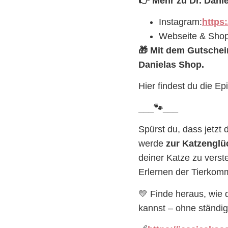
👉
Mehr zu Dr. Danie
Instagram:
https
Webseite & Sho
🎁
Mit dem Gutschei
Danielas Shop.
Hier findest du die E
___
🐾
___
Spürst du, dass jetzt 
werde
zur Katzenglü
deiner Katze zu verst
Erlernen der Tierkomm
💛 Finde heraus, wie 
kannst – ohne ständig 