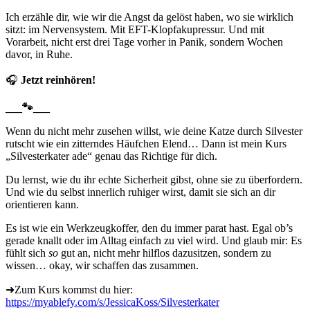
Ich erzähle dir, wie wir die Angst da gelöst haben, wo sie wirklich
sitzt: im Nervensystem. Mit EFT-Klopfakupressur. Und mit
Vorarbeit, nicht erst drei Tage vorher in Panik, sondern Wochen
davor, in Ruhe.
🎧
Jetzt reinhören!
___
🐾
___
Wenn du nicht mehr zusehen willst, wie deine Katze durch Silvester
rutscht wie ein zitterndes Häufchen Elend… Dann ist mein Kurs
„Silvesterkater ade“ genau das Richtige für dich.
Du lernst, wie du ihr echte Sicherheit gibst, ohne sie zu überfordern.
Und wie du selbst innerlich ruhiger wirst, damit sie sich an dir
orientieren kann.
Es ist wie ein Werkzeugkoffer, den du immer parat hast. Egal ob’s
gerade knallt oder im Alltag einfach zu viel wird. Und glaub mir: Es
fühlt sich
so
gut an, nicht mehr hilflos dazusitzen, sondern zu
wissen… okay, wir schaffen das zusammen.
➜Zum Kurs kommst du hier:
https://myablefy.com/s/JessicaKoss/Silvesterkater