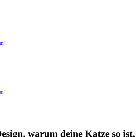
em“
em“
gn, warum deine Katze so ist, wi