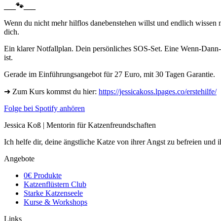
___
🐾___
Wenn du nicht mehr hilflos danebenstehen willst und endlich wisse
dich.
Ein klarer Notfallplan. Dein persönliches SOS-Set. Eine Wenn-Dann-C
ist.
Gerade im Einführungsangebot für 27 Euro, mit 30 Tagen Garantie.
➜ Zum Kurs kommst du hier:
https://jessicakoss.lpages.co/erstehilfe/
Folge bei Spotify anhören
Jessica Koß | Mentorin für Katzenfreundschaften
Ich helfe dir, deine ängstliche Katze von ihrer Angst zu befreien und 
Angebote
0€ Produkte
Katzenflüstern Club
Starke Katzenseele
Kurse & Workshops
Links